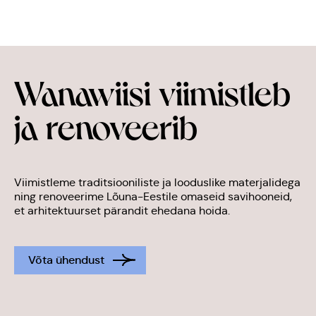
TEENUSED
LOODUSLIK SISEVIIMISTLUS
Wanawiisi viimistleb
SAVIHOONETE RENOVEERIMINE
ja renoveerib
KONSULTATSIOON
REFERENTSID
BLOGI
Viimistleme traditsiooniliste ja looduslike materjalidega
ning renoveerime Lõuna-Eestile omaseid savihooneid,
INSPIRATSIOON
et arhitektuurset pärandit ehedana hoida.
MEIST
KONTAKT
Võta ühendust
PRIVAATSUSTINGIMUSED