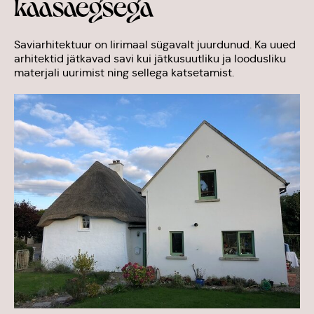
kaasaegsega
Saviarhitektuur on Iirimaal sügavalt juurdunud. Ka uued
arhitektid jätkavad savi kui jätkusuutliku ja loodusliku
materjali uurimist ning sellega katsetamist.