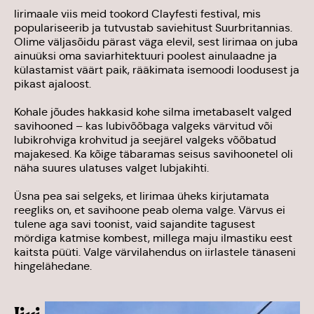
Iirimaale viis meid tookord Clayfesti festival, mis
populariseerib ja tutvustab saviehitust Suurbritannias.
Olime väljasõidu pärast väga elevil, sest Iirimaa on juba
ainuüksi oma saviarhitektuuri poolest ainulaadne ja
külastamist väärt paik, rääkimata isemoodi loodusest ja
pikast ajaloost.
Kohale jõudes hakkasid kohe silma imetabaselt valged
savihooned – kas lubivõõbaga valgeks värvitud või
lubikrohviga krohvitud ja seejärel valgeks võõbatud
majakesed. Ka kõige täbaramas seisus savihoonetel oli
näha suures ulatuses valget lubjakihti.
Üsna pea sai selgeks, et Iirimaa üheks kirjutamata
reegliks on, et savihoone peab olema valge. Värvus ei
tulene aga savi toonist, vaid sajandite tagusest
mördiga katmise kombest, millega maju ilmastiku eest
kaitsta püüti. Valge värvilahendus on iirlastele tänaseni
hingelähedane.