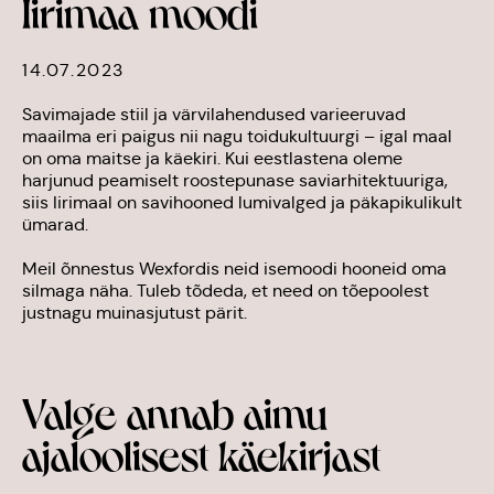
Iirimaa moodi
14.07.2023
Savimajade stiil ja värvilahendused varieeruvad
maailma eri paigus nii nagu toidukultuurgi – igal maal
on oma maitse ja käekiri. Kui eestlastena oleme
harjunud peamiselt roostepunase saviarhitektuuriga,
siis Iirimaal on savihooned lumivalged ja päkapikulikult
ümarad.
Meil õnnestus Wexfordis neid isemoodi hooneid oma
silmaga näha. Tuleb tõdeda, et need on tõepoolest
justnagu muinasjutust pärit.
Valge annab aimu
ajaloolisest käekirjast