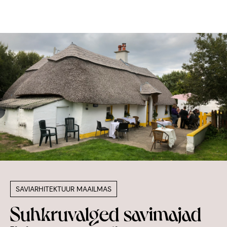
TEENUSED
LOODUSLIK SISEVIIMISTLUS
SAVIHOONETE RENOVEERIMINE
KONSULTATSIOON
REFERENTSID
BLOGI
INSPIRATSIOON
MEIST
KONTAKT
SAVIARHITEKTUUR MAAILMAS
PRIVAATSUSTINGIMUSED
Suhkruvalged savimajad