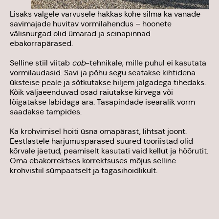
Lisaks valgele värvusele hakkas kohe silma ka vanade
savimajade huvitav vormilahendus – hoonete
välisnurgad olid ümarad ja seinapinnad
ebakorrapärased.
Selline stiil viitab
cob
-tehnikale, mille puhul ei kasutata
vormilaudasid. Savi ja põhu segu seatakse kihtidena
üksteise peale ja sõtkutakse hiljem jalgadega tihedaks.
Kõik väljaeenduvad osad raiutakse kirvega või
lõigatakse labidaga ära. Tasapindade iseäralik vorm
saadakse tampides.
Ka krohvimisel hoiti üsna omapärast, lihtsat joont.
Eestlastele harjumuspärased suured tööriistad olid
kõrvale jäetud, peamiselt kasutati vaid kellut ja hõõrutit.
Oma ebakorrektses korrektsuses mõjus selline
krohvistiil sümpaatselt ja tagasihoidlikult.