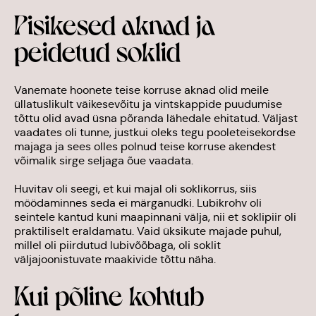
Pisikesed aknad ja
peidetud soklid
Vanemate hoonete teise korruse aknad olid meile
üllatuslikult väikesevõitu ja vintskappide puudumise
tõttu olid avad üsna põranda lähedale ehitatud. Väljast
vaadates oli tunne, justkui oleks tegu pooleteisekordse
majaga ja sees olles polnud teise korruse akendest
võimalik sirge seljaga õue vaadata.
Huvitav oli seegi, et kui majal oli soklikorrus, siis
möödaminnes seda ei märganudki. Lubikrohv oli
seintele kantud kuni maapinnani välja, nii et soklipiir oli
praktiliselt eraldamatu. Vaid üksikute majade puhul,
millel oli piirdutud lubivõõbaga, oli soklit
väljajoonistuvate maakivide tõttu näha.
Kui põline kohtub