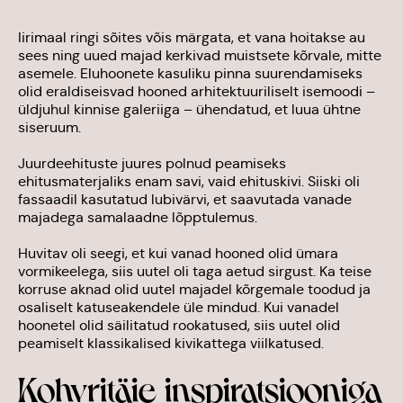
Iirimaal ringi sõites võis märgata, et vana hoitakse au
sees ning uued majad kerkivad muistsete kõrvale, mitte
asemele. Eluhoonete kasuliku pinna suurendamiseks
olid eraldiseisvad hooned arhitektuuriliselt isemoodi –
üldjuhul kinnise galeriiga – ühendatud, et luua ühtne
siseruum.
Juurdeehituste juures polnud peamiseks
ehitusmaterjaliks enam savi, vaid ehituskivi. Siiski oli
fassaadil kasutatud lubivärvi, et saavutada vanade
majadega samalaadne lõpptulemus.
Huvitav oli seegi, et kui vanad hooned olid ümara
vormikeelega, siis uutel oli taga aetud sirgust. Ka teise
korruse aknad olid uutel majadel kõrgemale toodud ja
osaliselt katuseakendele üle mindud. Kui vanadel
hoonetel olid säilitatud rookatused, siis uutel olid
peamiselt klassikalised kivikattega viilkatused.
Kohvritäie inspiratsiooniga