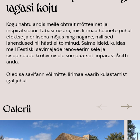
tagasi koju
Kogu nähtu andis meile ohtralt mõtteainet ja
inspiratsiooni. Tabasime ära, mis Iirimaa hoonete puhul
efektse ja erilisena mõjus ning nägime, millised
lahendused nii hästi ei toiminud. Saime ideid, kuidas
meil Eestiski savimajade renoveerimisele ja
sisepindade krohvimisele sümpaatset iiripärast šnitti
anda.
Oled sa savifänn või mitte, Iirimaa väärib külastamist
igal juhul.
Galerii