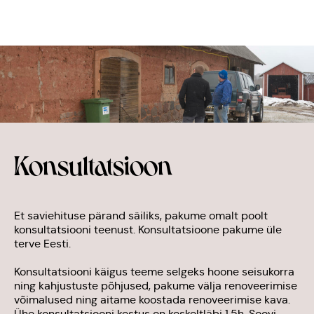
TEENUSED
LOODUSLIK SISEVIIMISTLUS
SAVIHOONETE RENOVEERIMINE
KONSULTATSIOON
REFERENTSID
Konsultatsioon
BLOGI
INSPIRATSIOON
Et saviehituse pärand säiliks, pakume omalt poolt
MEIST
konsultatsiooni teenust. Konsultatsioone pakume üle
terve Eesti.
KONTAKT
Konsultatsiooni käigus teeme selgeks hoone seisukorra
PRIVAATSUSTINGIMUSED
ning kahjustuste põhjused, pakume välja renoveerimise
võimalused ning aitame koostada renoveerimise kava.
Ühe konsultatsiooni kestus on keskeltläbi 1,5h. Soovi